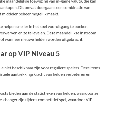
jke maandelijkse toewijzing van in-game valuta, die kan
 aankopen. Dit omvat doorgaans een combinatie van
et middelenbeheer mogelijk maakt.
e helpen sneller in het spel vooruitgang te boeken,
erwerven en ze te levelen. Deze maandelijkse instroom
n of wanneer nieuwe helden worden uitgebracht.
aar op VIP Niveau 5
ie niet beschikbaar zijn voor reguliere spelers. Deze items
visuele aantrekkingskracht van helden verbeteren en
sts bieden aan de statistieken van helden, waardoor ze
e-changer zijn tijdens competitief spel, waardoor VIP-