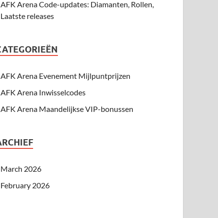
AFK Arena Code-updates: Diamanten, Rollen,
Laatste releases
CATEGORIEËN
AFK Arena Evenement Mijlpuntprijzen
AFK Arena Inwisselcodes
AFK Arena Maandelijkse VIP-bonussen
ARCHIEF
March 2026
February 2026