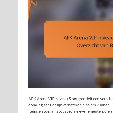
AFK Arena VIP Niveau 5 ontgrendelt een versche
ervaring aanzienlijk verbeteren. Spelers kunnen u
items en toegang tot speciale evenementen, die a