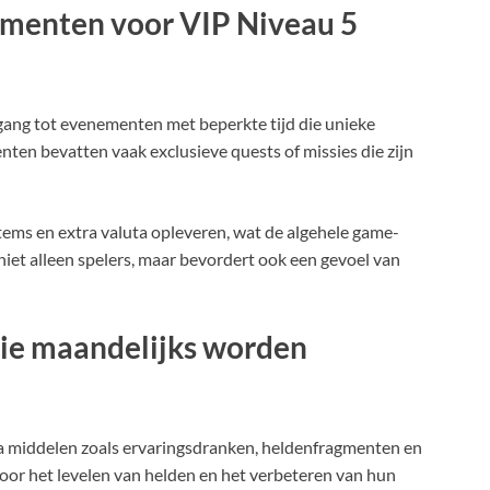
ementen voor VIP Niveau 5
gang tot evenementen met beperkte tijd die unieke
en bevatten vaak exclusieve quests of missies die zijn
ms en extra valuta opleveren, wat de algehele game-
niet alleen spelers, maar bevordert ook een gevoel van
die maandelijks worden
a middelen zoals ervaringsdranken, heldenfragmenten en
voor het levelen van helden en het verbeteren van hun