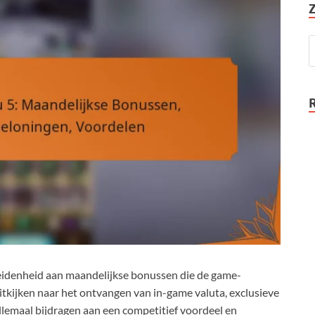
idenheid aan maandelijkse bonussen die de game-
itkijken naar het ontvangen van in-game valuta, exclusieve
llemaal bijdragen aan een competitief voordeel en