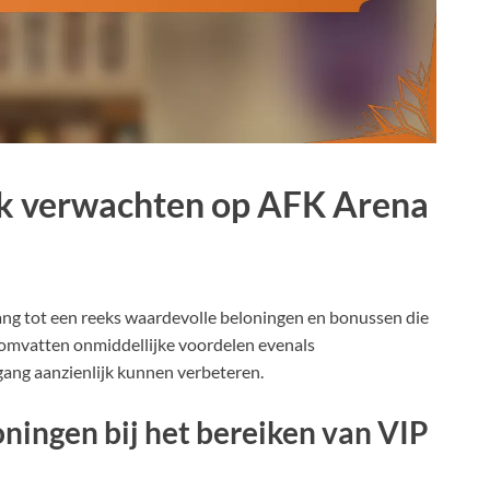
ik verwachten op AFK Arena
ang tot een reeks waardevolle beloningen en bonussen die
omvatten onmiddellijke voordelen evenals
ang aanzienlijk kunnen verbeteren.
oningen bij het bereiken van VIP