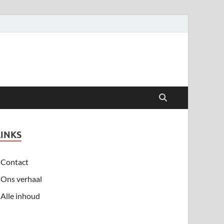
LINKS
Contact
Ons verhaal
Alle inhoud