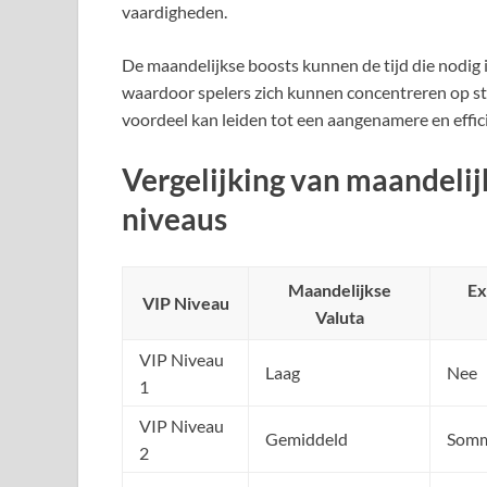
vaardigheden.
De maandelijkse boosts kunnen de tijd die nodig 
waardoor spelers zich kunnen concentreren op str
voordeel kan leiden tot een aangenamere en effic
Vergelijking van maandeli
niveaus
Maandelijkse
Ex
VIP Niveau
Valuta
VIP Niveau
Laag
Nee
1
VIP Niveau
Gemiddeld
Somm
2