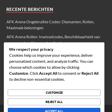
RECENTE BERICHTEN
AFK Arena Ongebruikte Codes: Diamanten, Rollen,
Maximale beloningen
AFK Arena Rollen: Inwisselcodes, Beschikbaarheid van
evenementen, Verzamelmethode
We respect your privacy
AFK Arena Gemeenschapscodes: Diamanten, Rollen,
Cookies help us improve your experience, deliver
Spelerbijdragen
personalized content, and analyze traffic. You can
AFK Arena Evenementenkalender: Oproepen,
choose which cookies to allow by clicking
Hulpbronnen, Aankomende evenementen
Customize
. Click
Accept All
to consent or
Reject All
to decline non-essential cookies.
AFK Arena Code-updates: Diamanten, Rollen, Laatste
releases
CUSTOMIZE
REJECT ALL
Copyright © 2026
symmetrygame.com
.
ACCEPT ALL