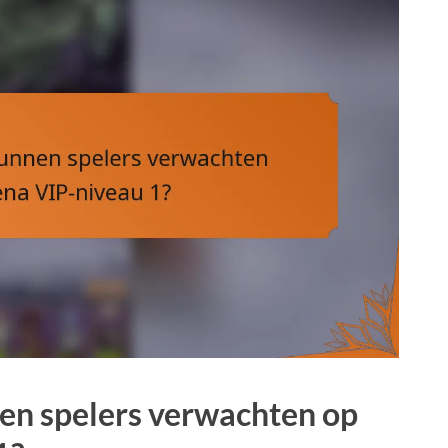
en spelers verwachten op