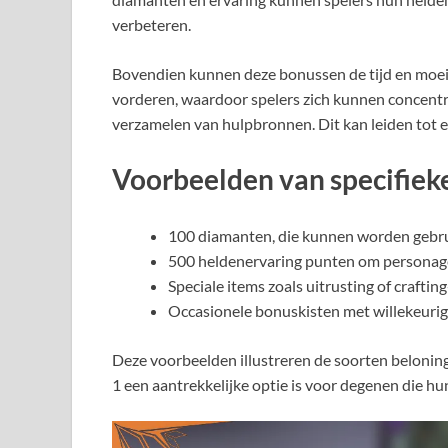
verbeteren.
Bovendien kunnen deze bonussen de tijd en moeit
vorderen, waardoor spelers zich kunnen concentrer
verzamelen van hulpbronnen. Dit kan leiden tot e
Voorbeelden van specifiek
100 diamanten, die kunnen worden gebru
500 heldenervaring punten om personages
Speciale items zoals uitrusting of crafti
Occasionele bonuskisten met willekeurig
Deze voorbeelden illustreren de soorten beloni
1 een aantrekkelijke optie is voor degenen die hu