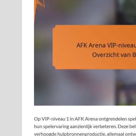
Op VIP-niveau 1 in AFK Arena ontgrendelen spel
hun spelervaring aanzienlijk verbeteren. Deze be
verhoogde hulpbronnenproductie, allemaal ontwo