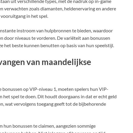
aan uit verschillende types, met de nadruk op in-game
en verwachten zoals diamanten, heldenervaring en andere
vooruitgang in het spel.
onstante instroom van hulpbronnen te bieden, waardoor
n door niveaus te vorderen. De variëteit aan bonussen
e het beste kunnen benutten op basis van hun speelstijl.
vangen van maandelijkse
 bonussen op VIP-niveau 1, moeten spelers hun VIP-
het spel te doen. Dit houdt doorgaans in dat er echt geld
, wat vervolgens toegang geeft tot de bijbehorende
om hun bonussen te claimen, aangezien sommige