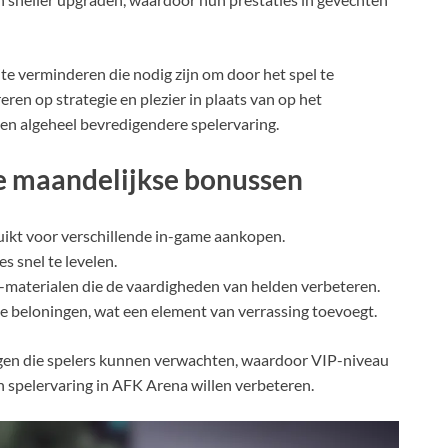
e verminderen die nodig zijn om door het spel te
en op strategie en plezier in plaats van op het
en algeheel bevredigendere spelervaring.
e maandelijkse bonussen
ikt voor verschillende in-game aankopen.
 snel te levelen.
ng-materialen die de vaardigheden van helden verbeteren.
e beloningen, wat een element van verrassing toevoegt.
ngen die spelers kunnen verwachten, waardoor VIP-niveau
n spelervaring in AFK Arena willen verbeteren.