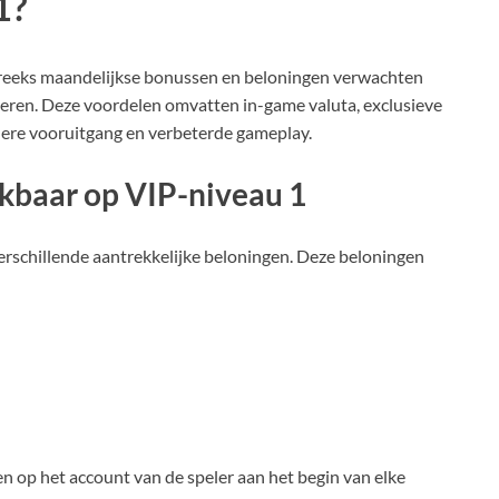
1?
 reeks maandelijkse bonussen en beloningen verwachten
teren. Deze voordelen omvatten in-game valuta, exclusieve
lere vooruitgang en verbeterde gameplay.
ikbaar op VIP-niveau 1
rschillende aantrekkelijke beloningen. Deze beloningen
op het account van de speler aan het begin van elke